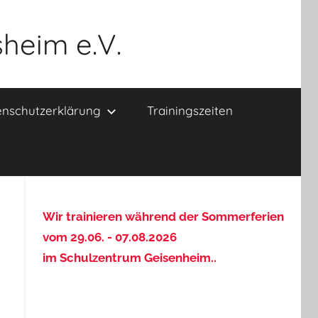
heim e.V.
nschutzerklärung
Trainingszeiten
Wir trainieren während der Sommerferien
vom 29.06. - 07.08.2026
im Schulzentrum Geisenheim..