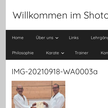
Zum
Inhalt
Willkommen im Shoto
springen
Home
Über uns
Links
Lehrgän
Philosophie
Karate
Trainer
Kon
IMG-20210918-WA0003a